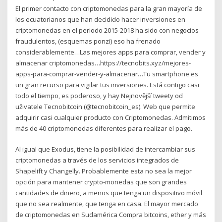
El primer contacto con criptomonedas para la gran mayoría de
los ecuatorianos que han decidido hacer inversiones en
criptomonedas en el periodo 2015-2018 ha sido con negocios
fraudulentos, (esquemas ponzi) eso ha frenado
considerablemente…Las mejores apps para comprar, vender y
almacenar criptomonedas…https://tecnobits.xyz/mejores-
apps-para-comprar-vender-y-almacenar…Tu smartphone es
un gran recurso para vigilar tus inversiones. Está contigo casi
todo el tiempo, es poderoso, y hay Nejnovější tweety od
uživatele Tecnobitcoin (@tecnobitcoin_es). Web que permite
adquirir casi cualquier producto con Criptomonedas. Admitimos
más de 40 criptomonedas diferentes para realizar el pago.
Al igual que Exodus, tiene la posibilidad de intercambiar sus
criptomonedas a través de los servicios integrados de
Shapelift y Changelly. Probablemente esta no sea la mejor
opción para mantener crypto-monedas que son grandes
cantidades de dinero, a menos que tenga un dispositivo móvil
que no sea realmente, que tenga en casa. El mayor mercado
de criptomonedas en Sudamérica Compra bitcoins, ether y más