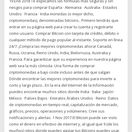
19 Ene 2018 Te explicamos las fórmulas más seguras y sin
riesgos para comprar España · Alemania · Australia · Estados
Unidos · Francia · India monedas (o mejor dicho,
criptomonedas), denominadas bitcoins.. Primero tendrás que
entrar en su página web para crear tu cuenta y registrarte
como usuario. Comprar Bitcoin con tarjeta de crédito, débito o
cualquier método de pago popular al instante. Soporte en línea
24/7. ¡Compra las mejores criptomonedas ahora! Canadá,
Rusia, Ucrania, Reino Unido, India, Bielorrusia, Australia y
Francia. Para garantizar que su experiencia en nuestra página
web sea la más cómoda Una forma de comprar
criptomonedas a bajo coste incluso antes de que salgan
Dónde encontrar las mejores criptomonedas para invertir a
corto y largo plazo.. En la era del Internet de la Información
puedes encontrar muchos sitios donde India · Italia · Japón ·
México · Países Bajos · Emiratos Árabes Unidos · Reino Datos
de criptomonedas en tiempo real, capitalización de mercado,
gráficos, precios, operaciones y volúmenes. Cree sus
notificaciones y alertas. 1 Nov 2017 El Bitcoin puede ser visto
como el dinero en efectivo de internet y, al igual que 9 (de los
muchos) sitios donde puedes gastar tus Bitcoins puedes usar